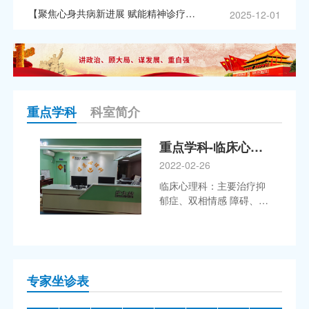
平，3月20日-21日，淮北
【聚焦心身共病新进展 赋能精神诊疗新未来】淮北市精神（心理）卫生中心成功举办《精神心理疾病合并躯体疾病诊疗新进展》省级继教项目
2025-12-01
市精神卫生项目办、淮北
市精神（心理）卫生中心
联合淮北矿工总医院，先
后走进烈山区杨庄街道、
淮北矿工总医院院区，开
展专场主题义诊活动，用
专业服务为市民的睡眠健
重点学科
科室简介
康保驾护航，收获了现场
群众的一致认可与广泛好
重点学科-临床心理科
评。 义诊现场暖心直击：
2022-02-26
专业护航，贴心服务零距
离 活动现场氛围热烈，
临床心理科：主要治疗抑
不少市民早早来到现场排
郁症、双相情感 障碍、焦
队等候，主动咨询自身遇
虑症、强迫症、社交恐惧
到的睡眠难题。由淮北市
症、疑病症、 慢性疼痛与
精神（心理）卫生中心与
躯体化障碍、应激障碍、
淮北矿工总医院骨干专家
睡眠障碍、进食障碍、心
组成的专业团队，全程坐
身疾病、心理测验与评
专家坐诊表
镇提供一对一诊疗服务，
估、心理咨询与心理治
耐心倾听每一位市民的诉
疗、人格障碍及儿童青少