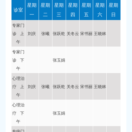
求，针对入睡困难、睡眠
年期学习困难、情绪和行
星期
星期
星期
星期
星期
星期
星期
浅、早醒、多梦易醒等常
诊室
为问题等疾病，下设睡眠
见睡眠障碍，以及长期失
一
二
三
四
五
六
日
障碍诊疗中心、焦虑抑郁
眠引发的精神疲惫、情绪
诊疗中心和儿童青少年心
专家门
烦躁等衍生问题，进行细
理诊疗中心。目前拥有主
致问诊与专业分析。 专
诊 上
刘庆
张曦
张跃乾
关冬云
宋书丽
王晓林
任医师1名，副主任医师２
家团队结合每位市民的年
名，主治医师４名，主治
午
龄、生活习惯、个体体质
中医师１名，康复医师１
差异，摒弃笼统的健康建
专家门
名，国家二级心理治疗师
议，...
２名，主管护师５名。科
诊 下
张玉娟
室初步形成了集药物治
午
疗、躯体治疗及现代治疗
(心理疗法、音乐疗法、松
心理治
弛治疗、宣泄治疗、脑电
疗 上
刘庆
张曦
张跃乾
关冬云
宋书丽
王晓林
生物反馈治疗等)，集精神
午
评定、治疗和康复于一体
的较为完善的现代精神心
心理治
理科。 联系电话医办室
疗 下
张玉娟
0561-3067052护办室
0561-3067053
午
专病门