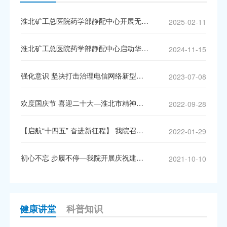
淮北矿工总医院药学部静配中心开展无菌操作技术培训
2025-02-11
淮北矿工总医院药学部静配中心启动华润集团“工人先锋号”创建活动
2024-11-15
强化意识 坚决打击治理电信网络新型违法犯罪
2023-07-08
欢度国庆节 喜迎二十大—淮北市精神（心理）卫生中心开展登山竞赛活动
2022-09-28
【启航“十四五” 奋进新征程】 我院召开一届三次职工（会员）代表大会暨2021年度表彰大会
2022-01-29
初心不忘 步履不停—我院开展庆祝建院30周年环湖徒步活动
2021-10-10
健康讲堂
科普知识