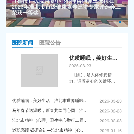
【喜报】我院康复中心心理咨询师王振梅在
2023年淮北市市级健康素养巡讲专家评选会上
荣获一等奖
医院新闻
医院公告
优质睡眠，美好生活｜淮北市世界睡眠日主题义诊圆满落幕，守护群众一夜好眠！
2026-03-23
睡眠，是人体修复精
力、调养身心的关键环
节，更是美好生活的基础
保障。2026年3月21日，
我们迎来了第26个“世界睡
优质睡眠，美好生活｜淮北市世界睡眠日主题义诊圆满落幕，守护群众一夜好眠！
2026-03-23
眠日”，今年的主题为“优质
马年春节送温暖，新春共绘同心圆—淮北市精神（心理）卫生中心领导慰问一线值班职工并举办新春医患联欢活动
2026-02-23
睡眠，美好生活”。为进一
步普及科学睡眠知识，破
淮北市精神（心理）卫生中心举行二届一次职工（会员）代表大会、2026年工作会议、2025年度表彰大会
2026-02-03
解群众常见睡眠困扰，全
述职亮绩 砥砺奋进—淮北市精神（心理）卫生中心召开2025年度述职汇报
2026-01-16
面提升大众睡眠健康水