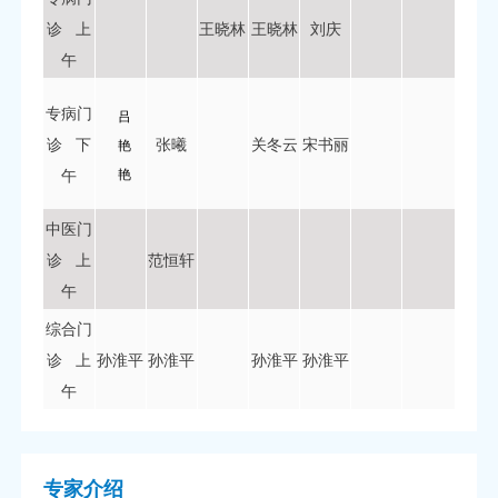
诊 上
王晓林
王晓林
刘庆
午
专病门
吕
诊 下
张曦
关冬云
宋书丽
艳
午
艳
中医门
诊 上
范恒轩
午
综合门
诊 上
孙淮平
孙淮平
孙淮平
孙淮平
午
专家介绍