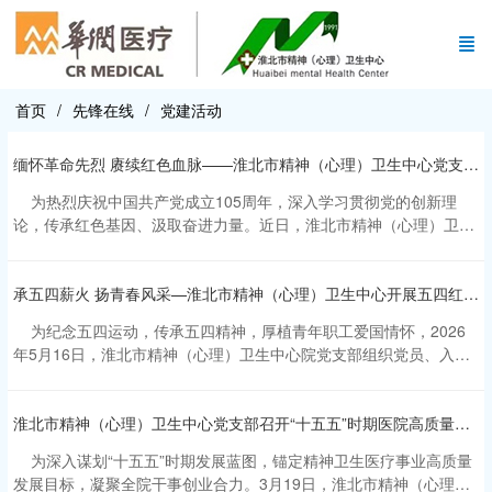
首页
先锋在线
党建活动
缅怀革命先烈 赓续红色血脉——淮北市精神（心理）卫生中心党支部开展庆“七一”主题党日活动
为热烈庆祝中国共产党成立105周年，深入学习贯彻党的创新理
论，传承红色基因、汲取奋进力量。近日，淮北市精神（心理）卫生
中心党支部组织党员前往山东孟良崮战役纪念馆，开展“缅怀革命先
烈 赓续红色血脉”庆“七一”主题党日活动，沉浸式感悟革命历史，厚
承五四薪火 扬青春风采—淮北市精神（心理）卫生中心开展五四红色团建活动
植爱国爱党情怀。 孟良崮战役是解放战争时期的经典战役，孕育
了“水乳交融、生死与共”的伟大沂蒙精神，是镌刻在齐鲁大地上的红
为纪念五四运动，传承五四精神，厚植青年职工爱国情怀，2026
色丰碑，也是涵养初心使命、锤炼党性觉悟的重要红色教育基地。活
年5月16日，淮北市精神（心理）卫生中心院党支部组织党员、入党
动现场庄严肃穆，全体党员怀着崇敬肃穆的心情缓步走进纪念馆。
积极分子、共青团员及青年职工，前往邳州小萝卜头纪念馆、淮海战
在讲解员的带领下，大家依次参观战役展厅、英烈展区、红色故事展
役碾庄圩战斗纪念馆，开展 “承五四薪火、扬青春风采” 主题红色团建
区。通过珍贵的历史图片、详实的文献资料、复原的战争场景以及一
淮北市精神（心理）卫生中心党支部召开“十五五”时期医院高质量发展专题研讨会
活动。 清晨伊始，参与活动的人员队伍统一乘车前往活动地点。
件件斑驳的革命实物，全体党员系统回顾了孟良崮战役的峥嵘岁月，
队伍抵达小萝卜头纪念馆，在讲解员的带领下，大家认真参观展厅，
真切感受革命先辈不畏强敌、浴血奋战、视死如归的英雄气概。大家
为深入谋划“十五五”时期发展蓝图，锚定精神卫生医疗事业高质量
深入了解 “小萝卜头” 宋振中8岁狱中斗争、秘密传递情报的英雄事
深刻体悟到，这场战役的伟大胜利，不仅是军事上的突破，更是军民
发展目标，凝聚全院干事创业合力。3月19日，淮北市精神（心理）
迹，仔细瞻仰 “一门三烈” 雕像与红梅广场，深刻感悟少年英烈在艰苦