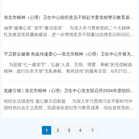
同心、众志成城的胜利，沂蒙人民全力支前、无私奉献的感人故事，
卫生中心党支部召开“十五五”时期医院高质量发展专题研讨会。会议
环境中坚守信仰、勇敢无畏的革命精神。一段段珍贵史料、一个个感
生动诠释了党与人民群众血肉相连、生死相依的深厚...
紧扣担当作为、提质增效核心，聚焦学科建设、医疗服务、管理优化
人故事，让在场青年接受了一次深刻的红色洗礼。 随后，队伍前
淮北市精神（心理）卫生中心组织党员干部赴市委党校警示教育基地开展主题党日活动
等关键领域，统一思想、明晰思路、部署任务，为医院下一阶段发展
往淮海战役碾庄圩战斗纪念馆进行参观。通过实物、图片、影像等资
筑牢思想根基、明确行动方向。医院全体党员参会，华润健康总部投
料，全面了解碾庄圩战斗的战斗历程、历史意义与革命先烈舍生忘
涵养“健康心灵” 筑牢“廉洁堤坝” 为深入学习贯彻党的二十大精神，
资发展部总监臧红应邀出席并作指导。 会议伊始，医院党支部书
死、浴血奋战的英雄壮举，深刻体会今天和平生活的来之不易，进一
扎实推进党风廉政建设，进一步增强党员干部廉洁自律意识和法纪观
记、院长张跃乾同志带头领学习近平总书记重要文章《让愿担当 敢担
步明晰新时代青年医务工作者的使命与担当。随后，全体人员瞻仰烈
念，筑牢拒腐防变的思想防线。12月11日，淮北市精神（心理）卫生
当 善担当蔚然成风》。张跃乾同志结合精神卫生医疗工作实际，深入
士公墓、粟裕广场与兵器广场，向革命先烈致以崇高...
中心组织全体党员干部前往淮北市委党校警示教育基地，开展了一场
解读文章核心要义，强调担当作为是医务工作者的初心使命，更是医
守卫群众健康 热血传递爱心—淮北市精神（心理）卫生中心开展无偿献血活动
深刻的警示教育活动。 在警示教育基地内，我院全体党员干部在
院高质量发展的核心动力。他指出，“十五五”时期是医院突破发展瓶
讲解员的引导下，依次参观了各个主题展区。展区通过丰富的图文展
颈、提升综合实力的关键阶段，全院党员干部职工要以学习为契机，
为迎接“七一建党节”，弘扬“人道、互助、博爱、奉献”的无偿献血
示、真实的案例剖析、生动的影像资料以及沉浸式的场景体验，系统
筑牢担当思想根基，摒弃畏难情绪，主动扛起守护群众心理健康的责
精神，践行白衣天使“无私奉献、救死扶伤”的服务宗旨，6月27日，
展现了党的十八大以来全面从严治党取得的历史性成就，深入剖析了
任，以实干担当破解发展难题，以务实作风推动各项工作落地见效，
淮北市精神（心理）卫生中心组织职工开展无偿献血活动。 清
近年来发生在本地区、本系统的典型违纪违法案件。一个个鲜活的案
让担当精神贯穿医疗服务、学科建设、管理运营全过...
晨，停靠在医院门诊大楼门口的献血车上就已经人头攒动，大家早早
例、一段段沉痛的忏悔、一句句深刻的警示，让参观的党员职工深受
党建引领 | 淮北市精神（心理）卫生中心党支部召开2024年度组织生活会
就来到献血点，在市中心血站工作人员的引导下，参加献血的志愿者
触动，深刻认识到违纪违法给个人、家庭、社会带来的严重危害。
们在填写好登记表、录入个人信息等准备工作后，井然有序地踏上献
参观过程中，大家认真聆听讲解，不时驻足观看，交流感悟。院党支
组织生活强党性 凝心聚力启新篇 为深入学习贯彻习近平新时代中
血车，纷纷挽起衣袖捐献出自己的一份热血。其中不乏岱河院区的职
部书记、院长张跃乾指出，作为医疗卫生战线的党员，尤其是从事精
国特色社会主义思想，巩固深化党纪学习教育成果，综合发挥党的纪
工和本该休班的职工，他们也利用宝贵的时间，纷纷前来以实际行动
神心理卫生工作的专业人员，我们肩负着守护群众心灵健康的重任，
律教育约束、保障纪律作用，为进一步全面深化改革、推进中国式现
传递着生命的温度。 献血现场，很多人是多次参加献血的“积极分
更应当在廉洁自律上坚持更高标准、更严要求。...
代化提供坚强纪律保证。3月13日下午，淮北市精神（心理）卫生中
子”，也有部分人是第一次奉献自己的爱心。一位志愿者说道：“无偿
心党支部召开2024年度组织生活会，全体党员参加会议。 会议以
献血，是另一种形式的救死扶伤，我们作为医务工作者，需要以身作
1
2
3
4
深入学习贯彻习近平新时代中国特色社会主义思想和党的二十届三中
则，把尽全力挽救更多生命作为毕生的信念。” 在三个小时的献血