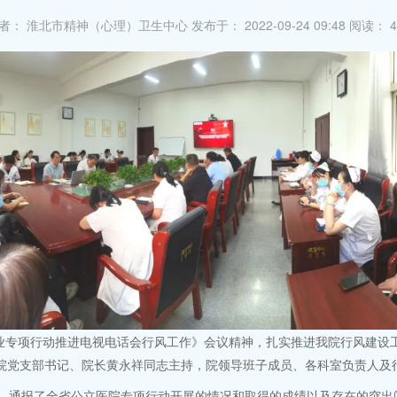
者： 淮北市精神（心理）卫生中心
发布于： 2022-09-24 09:48
阅读：
4
专项行动推进电视电话会行风工作》会议精神，扎实推进我院行风建设工
院党支部书记、院长黄永祥同志主持，院领导班子成员、各科室负责人及
通报了全省公立医院专项行动开展的情况和取得的成绩以及存在的突出