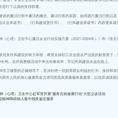
作进行了认真的安排部署。
设的廉洁行医中廉洁的概念、廉洁行医的原因、如何践行廉洁行医以及
洁从业承诺书》、《行风建设责任书》、《行风建设承诺书》内容逐条落
心理）卫生中心廉洁从业行动实施方案（2021-2024年）》和《淮
优良作风建设的有力举措，希望全体职工在全面从严治党的新形势下，
钟长鸣，在作风整顿活动中争当先锋表率，牢记作风建设永远在路上。
市卫健委的正确领导下，坚决杜绝一切损害群众利益的行为，保持和发扬
为我市人民的身心健康而奋力谱写医院高质量服务新篇章，以优异成绩迎
神（心理）卫生中心赴军营开展“服务百姓健康行动”大型义诊活动
院精神障碍病人集中残疾鉴定服务