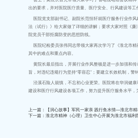
出的要求，并对医院医疗质量、医疗安全、行风建设等工
医院党支部副书记、副院长范恒轩就医疗服务行业作风建
法（试行）》给大家做了详细的讲解；要求大家对照《廉
院党员干部拒腐防变的思想防线。
医院纪检委员张伟同志带领大家再次学习了《淮北市精神（
其中的难点和重点内容。
黄院长最后指出，开展行业作风整顿是进一步加强和传承
旨，对违纪违规行为坚持“零容忍”；要建立长效机制，警
泾溪石险人兢慎，不忘初心业更荣。医院将在华润健康和
建设和医疗行风建设各项工作，努力提升医疗服务水平，
上一篇：【润心故事】军民一家亲 践行鱼水情—淮北市精
下一篇：淮北市精神（心理）卫生中心开展为淮北市福利